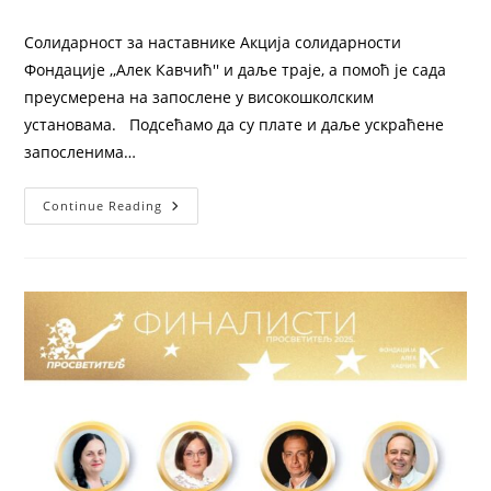
Солидарност за наставнике Акција солидарности
Фондације ,,Алек Кавчић'' и даље траје, а помоћ је сада
преусмерена на запослене у високошколским
установама. Подсећамо да су плате и даље ускраћене
запосленима…
Continue Reading