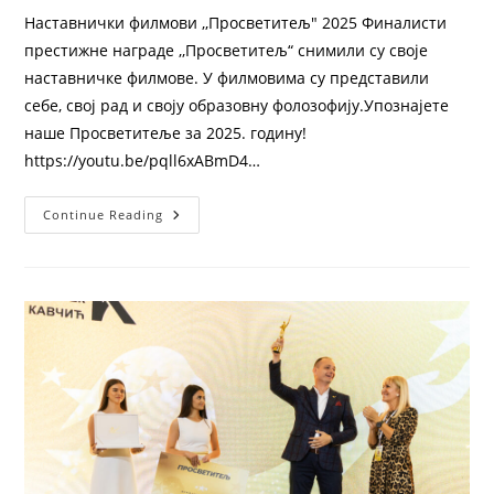
Наставнички филмови ,,Просветитељ" 2025 Финалисти
престижне награде ,,Просветитељ“ снимили су своје
наставничке филмове. У филмовима су представили
себе, свој рад и своју образовну фолозофију.Упознајете
наше Просветитеље за 2025. годину!
https://youtu.be/pqll6xABmD4…
Continue Reading