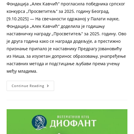
Фондација „Алек Кавчић“ прогласила победника српског
конкурса „Просветитељ“ за 2025. годину Београд,
[9.10.2025] — На свечаности одржаној у Палати науке,
Фондација „Алек Кавчић“ доделила је годишњу
наставничку награду „Просветитељ“ за 2025. годину. Ово
је друга година како се награда додељује, а престижно
признање припало је наставнику Предрагу Јовановићу
из Ниша, за изузетан допринос образовању, унапређење
наставних метода и подстицање љубави према учењу
међу младима.
Continue Reading