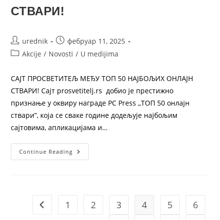
СТВАРИ!
urednik
фебруар 11, 2025
Akcije
/
Novosti
/
U medijima
САЈТ ПРОСВЕТИТЕЉ МЕЂУ ТОП 50 НАЈБОЉИХ ОНЛАЈН
СТВАРИ! Сајт prosvetitelj.rs добио је престижно
признање у оквиру награде PC Press ,,TOП 50 онлајн
ствари”, која се сваке године додељује најбољим
сајтовима, апликацијама и…
Continue Reading
1
2
3
4
5
6