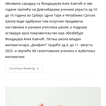
обновила сарадњу са Фондацијом Алек Кавчић и ове
године окупиће на Дивчибарама ученике узраста од 10
до 16 година из Србије, Црне Горе и Републике Српске.
Школу води одабрани тим искусних предавача,
наставника и ранијих учесника школе, а подршку
остварује кроз покровитељство које обезбеђује
Фондација Алек Кавчић. Летња школа младих
математичара „Диофант“ трајаће од 4. до 11. августа
2025. и окупиће 68 талентованих ученика и љубитеља
математике
Continue Reading