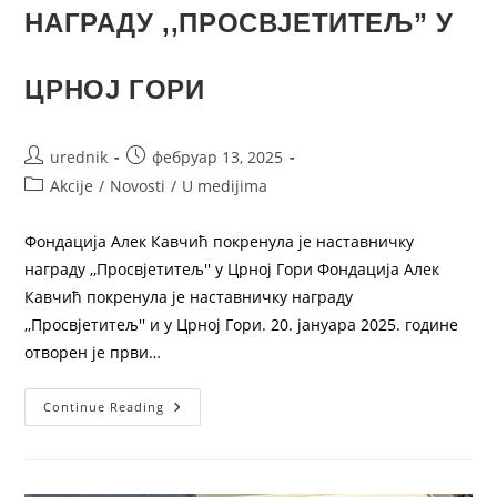
НАГРАДУ ,,ПРОСВЈЕТИТЕЉ” У
ЦРНОЈ ГОРИ
urednik
фебруар 13, 2025
Akcije
/
Novosti
/
U medijima
Фондација Алек Кавчић покренула је наставничку
награду ,,Просвјетитељ'' у Црној Гори Фондација Алек
Кавчић покренула је наставничку награду
,,Просвјетитељ'' и у Црној Гори. 20. јануара 2025. године
отворен је први…
Continue Reading