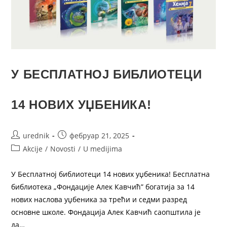
У БЕСПЛАТНОЈ БИБЛИОТЕЦИ
14 НОВИХ УЏБЕНИКА!
urednik
фебруар 21, 2025
Akcije
/
Novosti
/
U medijima
У Бесплатној библиотеци 14 нових уџбеника! Бесплатна
библиотека „Фондације Алек Кавчић” богатија за 14
нових наслова уџбеника за трећи и седми разред
основне школе. Фондација Алек Кавчић саопштила је
да…