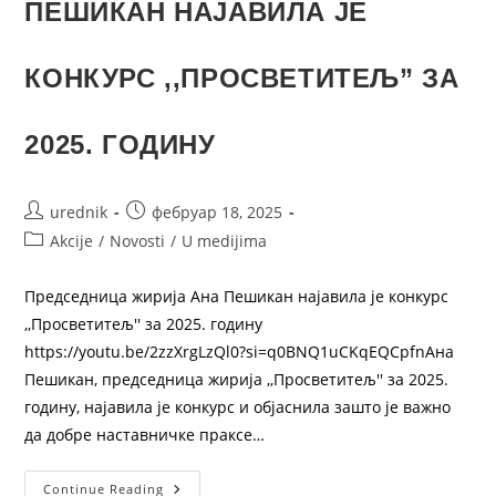
ПЕШИКАН НАЈАВИЛА ЈЕ
КОНКУРС ,,ПРОСВЕТИТЕЉ” ЗА
2025. ГОДИНУ
urednik
фебруар 18, 2025
Akcije
/
Novosti
/
U medijima
Председница жирија Ана Пешикан најавила је конкурс
,,Просветитељ'' за 2025. годину
https://youtu.be/2zzXrgLzQl0?si=q0BNQ1uCKqEQCpfnАна
Пешикан, председница жирија ,,Просветитељ'' за 2025.
годину, најавила је конкурс и објаснила зашто је важно
да добре наставничке праксе…
Continue Reading