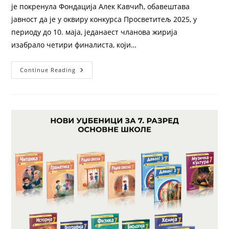
је покренула Фондација Алек Кавчић, обавештава
јавност да је у оквиру конкурса Просветитељ 2025, у
периоду до 10. маја, једанаест чланова жирија
изабрало четири финалиста, који…
Continue Reading