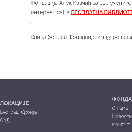
Фондација Алек Кавчић за све ученике
интернет сајта
БЕСПЛАТНА БИБЛИОТ
.
Сви уџбеници Фондације имају решења
ФОНДА
ЛОКАЦИЈЕ
О нама
Београд, Србија
Новости
САД
Контакт