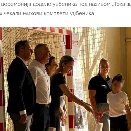
 церемонија доделе уџбеника под називом „Трка за
их чекали њихови комплети уџбеника.