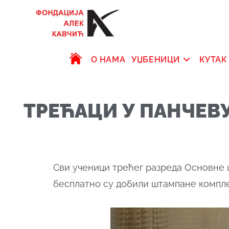
О НАМА
УЏБЕНИЦИ
КУТАК
ТРЕЋАЦИ У ПАНЧЕВ
Сви ученици трећег разреда Основне ш
бесплатно су добили штампане компле