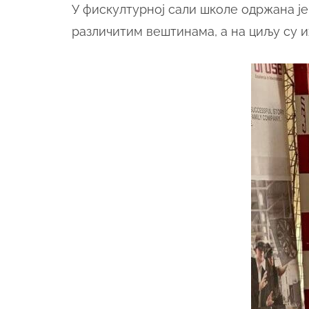
У фискултурној сали школе одржана је
различитим вештинама, а на циљу су 