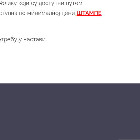
облику који су доступни путем
оступна по минималној цени
ШТАМПЕ
требу у настави.