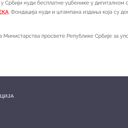
 у Србији нуди бесплатне уџбенике у дигиталном 
ЕКА
. Фондација нуди и штампана издања која су д
 Министарства просвете Републике Србије за упо
ЦИЈА