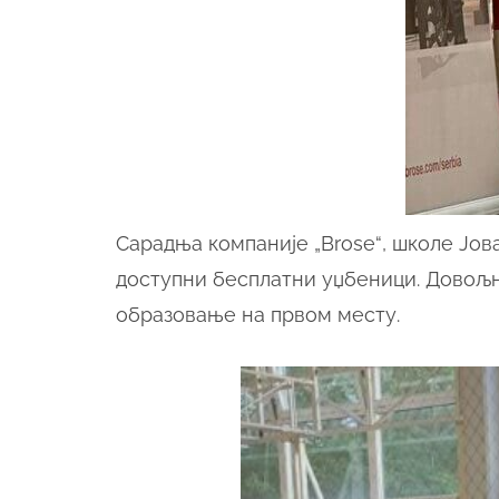
Сарадња компаније
„Brose“
, школе Јов
доступни бесплатни уџбеници. Довољна
образовање на првом месту.