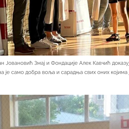
ан Јовановић Змај и Фондације Алек Кавчић доказу
 је само добра воља и сарадња свих оних којима ј