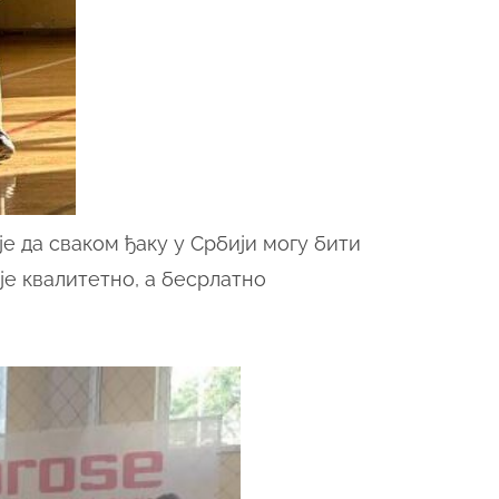
је да сваком ђаку у Србији могу бити
е квалитетно, а бес
p
латно