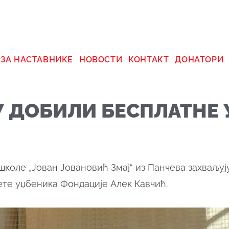
 ЗА НАСТАВНИКЕ
НОВОСТИ
КОНТАКТ
ДОНАТОРИ
У ДОБИЛИ БЕСПЛАТНЕ
коле „Јован Јовановић Змај“ из Панчева захваљују
те уџбеника Фондације Алек Кавчић.