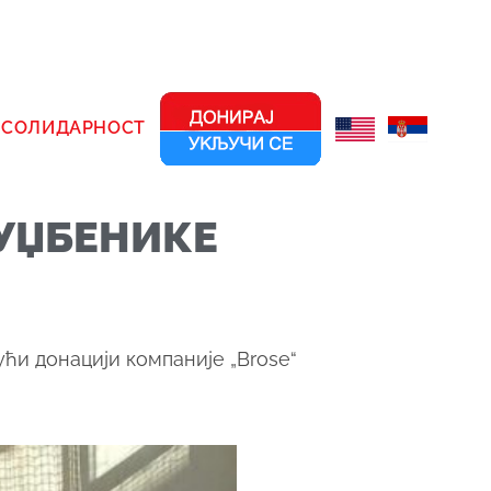
СОЛИДАРНОСТ
 УЏБЕНИКЕ
ћи донацији компаније „
Brose
“