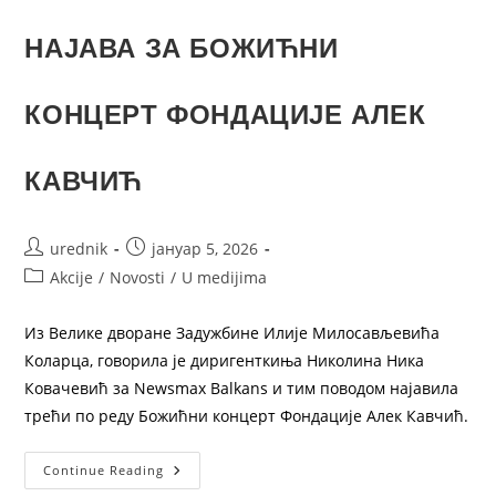
НАЈАВА ЗА БОЖИЋНИ
КОНЦЕРТ ФОНДАЦИЈЕ АЛЕК
КАВЧИЋ
urednik
јануар 5, 2026
Akcije
/
Novosti
/
U medijima
Из Велике дворане Задужбине Илије Милосављевића
Коларца, говорила је диригенткиња Николина Ника
Ковачевић за Newsmax Balkans и тим поводом најавила
трећи по реду Божићни концерт Фондације Алек Кавчић.
Continue Reading