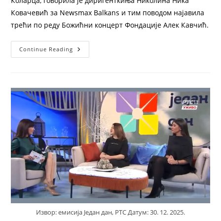
Коларца, говорила је диригенткиња Николина Ника
Ковачевић за Newsmax Balkans и тим поводом најавила
трећи по реду Божићни концерт Фондације Алек Кавчић.
Continue Reading
Извор: емисија Један дан, РТС Датум: 30. 12. 2025.