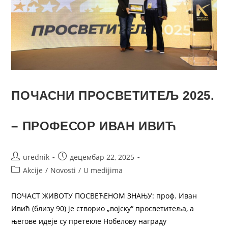
ПОЧАСНИ ПРОСВЕТИТЕЉ 2025.
– ПРОФЕСОР ИВАН ИВИЋ
urednik
децембар 22, 2025
Akcije
/
Novosti
/
U medijima
ПОЧАСТ ЖИВОТУ ПОСВЕЋЕНОМ ЗНАЊУ: проф. Иван
Ивић (близу 90) је створио „војску“ просветитеља, а
његове идеје су претекле Нобелову награду