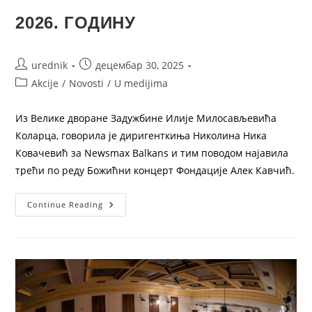
2026. ГОДИНУ
urednik
децембар 30, 2025
Akcije
/
Novosti
/
U medijima
Из Велике дворане Задужбине Илије Милосављевића
Коларца, говорила је диригенткиња Николина Ника
Ковачевић за Newsmax Balkans и тим поводом најавила
трећи по реду Божићни концерт Фондације Алек Кавчић.
Continue Reading