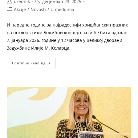
urednik
децембар 23, 2025
Akcije
/
Novosti
/
U medijima
И наредне године за најрадоснији хришћански празник
на поклон стиже Божићни концерт, који ће бити одржан
7. јануара 2026. године у 12 часова у Великој дворани
Задужбине Илије М. Коларца.
Continue Reading