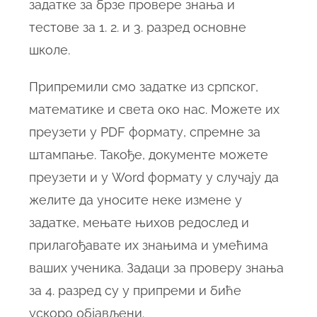
задатке за брзе провере знања и
тестове за 1. 2. и 3. разред основне
школе.
Припремили смо задатке из српског,
математике и света око нас. Можете их
преузети у PDF формату, спремне за
штампање. Такође, документе можете
преузети и у Word формату у случају да
желите да уносите неке измене у
задатке, мењате њихов редослед и
прилагођавате их знањима и умећима
ваших ученика. Задаци за проверу знања
за 4. разред су у припреми и биће
ускоро објављени.