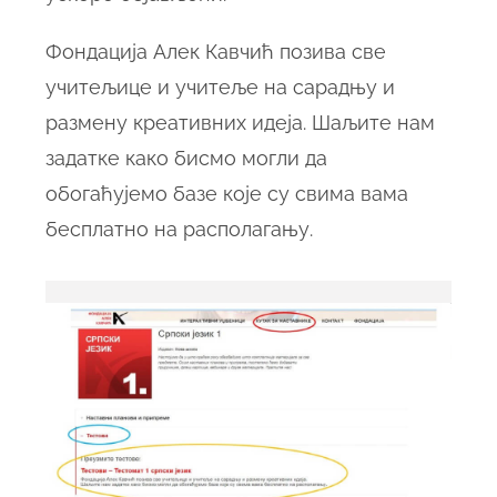
Фондација Алек Кавчић позива све
учитељице и учитеље на сарадњу и
размену креативних идеја. Шаљите нам
задатке како бисмо могли да
обогаћујемо базе које су свима вама
бесплатно на располагању.