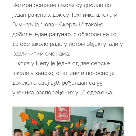
Четири основне школе су добиле по
један рачунар, док су Техничка школа и
Гимназија “Јован Скерлић” такође
добиле један рачунар, с обзиром на то
да обе школе раде у истом објекту, али у
различитим сменама.
Школа у Џепу је једна од две сеоске
школе у ханској општини и поносно је
дочекала свој 136. рођендан са 55
ученика распоређених у 16 одељења.