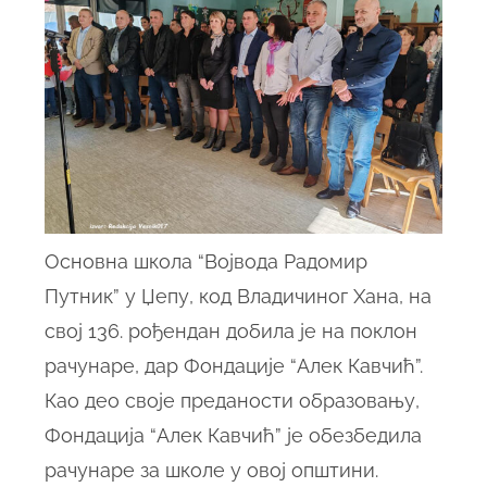
Основна школа “Војвода Радомир
Путник” у Џепу, код Владичиног Хана, на
свој 136. рођендан добила је на поклон
рачунаре, дар Фондације “Алек Кавчић”.
Као део своје преданости образовању,
Фондација “Алек Кавчић” је обезбедила
рачунаре за школе у овој општини.