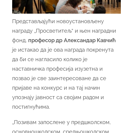
Представљајући новоустановљену
награду „Просветитељ“ и њен наградни
фонд,
професор др
Александар Кавчић
је истакао да је ова награда покренута
да би се нагласило колико је
наставничка професија изузетна и
позвао је све заинтересоване да се
пријаве на конкурс и на тај начин
упознају јавност са својим радом и
постигнућима.
„Позивам запослене у предшколском,
основношколском, средњошколском