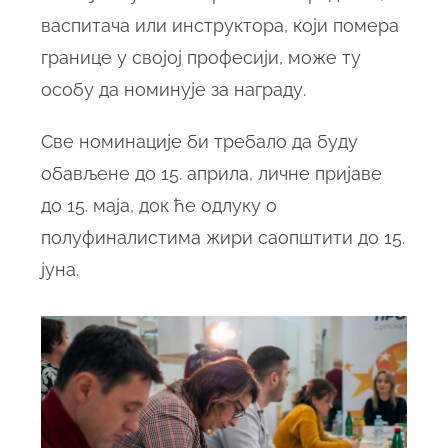
васпитача или инструктора, који помера
границе у својој професији, може ту
особу да номинује за награду.
Све номинације би требало да буду
обављене до 15. априла, личне пријаве
до 15. маја, док ће одлуку о
полуфиналистима жири саопштити до 15.
јуна.