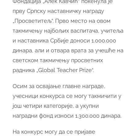
Фондација „Алек Кавчић“ покенула је
прву Српску наставничку награду
„Просветитељ“. Прво место на овом
такмичењу најбољих васпитача, учитеља
и наставника Србије доноси 1.000.000
динара, али и отвара врата за учешће на
светском такмичењу просветних
радника „Global Teacher Prize“.
Осим за освајање главне награде,
учесници конкурса се могу такмичити у
још четири категорије, а укупни
наградни фонд износи 1.300.000 динара.
На конкурс могу да се пријаве