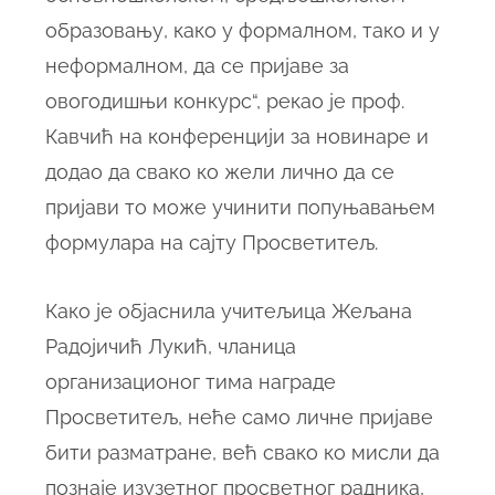
образовању, како у формалном, тако и у
неформалном, да се пријаве за
овогодишњи конкурс“, рекао је проф.
Кавчић на конференцији за новинаре и
додао да свако ко жели лично да се
пријави то може учинити попуњавањем
формулара на сајту Просветитељ.
Како је објаснила учитељица Жељана
Радојичић Лукић, чланица
организационог тима награде
Просветитељ, неће само личне пријаве
бити разматране, већ свако ко мисли да
познаје изузетног просветног радника,