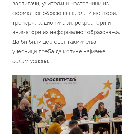
васпитачи, учитељи и наставници из
формалног образовања, али и ментори,
тренери, радионичари, рекреатори и
аниматори из неформалног образовања.
Да би били део овог такмичења,
учесници треба да испуне најмање
седам услова.