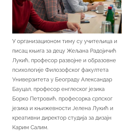
У организационом тиму су учитељица и
писац књига за децу Жељана Радојичић
Лукић, професор развојне и образовне
психологије Филозофског факултета
Универзитета у Београду Александар
Бауцал, професор енглеског језика
Борко Петровић, професорка српског
језика и књижевности Јелена Лукић и
креативни директор студија за дизајн
Карим Салим.