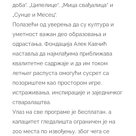
доба“, „Ципелице“, „Мица свађалица“ и
„Сунце и Месец“.
Полазећи од уверења да су култура и
уметност важан део образовања и
одрастања, Фондација Алек Кавчић
наставља да најмлађима приближава
квалитетне садржаје и да им током
летњег распуста омогући сусрет са
позориштем као простором игре,
истраживања, инспирације и заједничког
стваралаштва.
Улаз на све програме је бесплатан, а
капацитет гледалишта ограничен је на
200 места по извођењу, због чега се