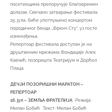
посетиоцима препоручује благовремен
долазак. Свечано затварање фестивала,
25. јула, биће употпуњено концертом
породичног бенда „Френч Сту“, уз госте
изненађења.
Репертоар фестивала доступан је на
друштвеним мрежама Фондације Алек
Кавчић, позоришта Театријум и Дорћол
Плаца.
ДЕЧЈИ ПОЗОРИШНИ МАРАТОН –
РЕПЕРТОАР
16. јул – ЗЕМЉА ФРАТЕЛИЈА
Режија:
Милан Бобић Текст: Милан Бобић