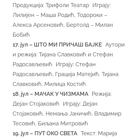
Продукција: Трифоли Театар Играју:
Лилијен – Маша Родић, Тодороки –
Алекса Арсеновић, Бертолд – Милан
Бобић
17. јул – ШТО МИ ПРИЧАШ БАЈКЕ
Аутори
и режија: Тијана Славковић и Стефан
Радосављевић Играју: Стефан
Радосављевић, Грација Матејић, Тијана
Славковић, Милица Костић
18. јул – МАЧАК У ЧИЗМАМА
Режија:
Дејан Стојаковић Играју: Дејан
Стојаковић, Немања Јаничић, Владимир
Тесовић, Биљана Митровић
19. јул – ПУТ ОКО СВЕТА
Текст: Марија