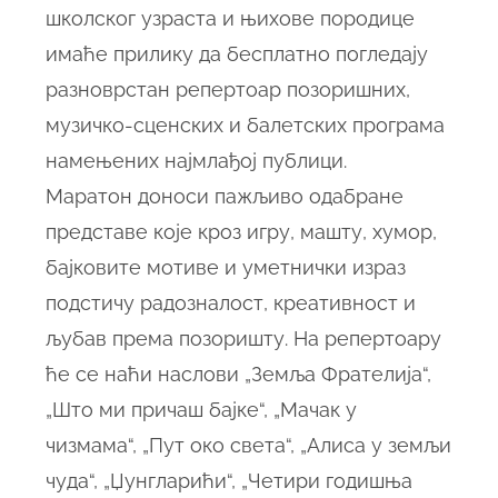
школског узраста и њихове породице
имаће прилику да бесплатно погледају
разноврстан репертоар позоришних,
музичко-сценских и балетских програма
намењених најмлађој публици.
Маратон доноси пажљиво одабране
представе које кроз игру, машту, хумор,
бајковите мотиве и уметнички израз
подстичу радозналост, креативност и
љубав према позоришту. На репертоару
ће се наћи наслови „Земља Фрателија“,
„Што ми причаш бајке“, „Мачак у
чизмама“, „Пут око света“, „Алиса у земљи
чуда“, „Џунгларићи“, „Четири годишња