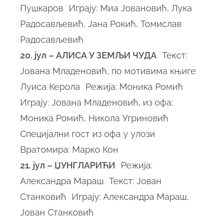
Пушкаров Играју: Миа Јовановић, Лука
Радосављевић, Јана Рокић, Томислав
Радосављевић
20. јул – АЛИСА У ЗЕМЉИ ЧУДА
Текст:
Јована Младеновић, по мотивима књиге
Луиса Керола Режија: Моника Ромић
Играју: Јована Младеновић, из офа:
Моника Ромић, Никола Угриновић
Специјални гост из офа у улози
Вратомира: Марко Кон
21. јул – ЏУНГЛАРИЋИ
Режија:
Александра Мараш Текст: Јован
Станковић Играју: Александра Мараш,
Јован Станковић