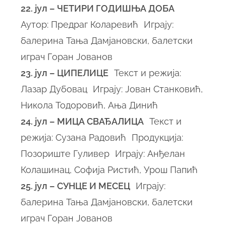
22. јул – ЧЕТИРИ ГОДИШЊА ДОБА
Аутор: Предраг Коларевић Играју:
балерина Тања Дамјановски, балетски
играч Горан Јованов
23. јул – ЦИПЕЛИЦЕ
Текст и режија:
Лазар Дубовац Играју: Јован Станковић,
Никола Тодоровић, Ања Динић
24. јул – МИЦА СВАЂАЛИЦА
Текст и
режија: Сузана Радовић Продукција:
Позориште Гуливер Играју: Анђелан
Колашинац, Софија Ристић, Урош Папић
25. јул – СУНЦЕ И МЕСЕЦ
Играју:
балерина Тања Дамјановски, балетски
играч Горан Јованов