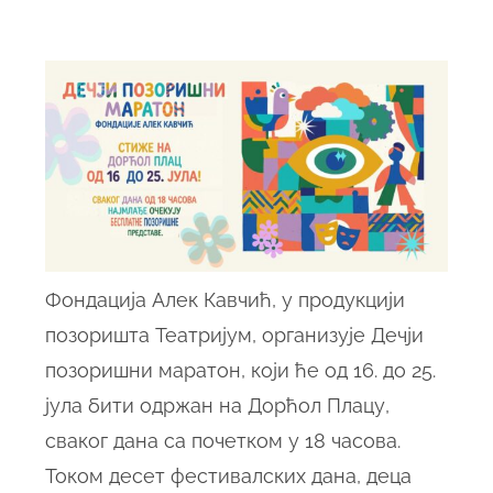
Фондација Алек Кавчић, у продукцији
позоришта Театријум, организује Дечји
позоришни маратон, који ће од 16. до 25.
јула бити одржан на Дорћол Плацу,
сваког дана са почетком у 18 часова.
Током десет фестивалских дана, деца