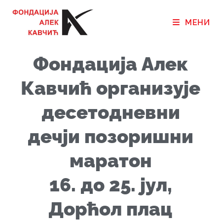
МЕНИ
Фондација Aлек
Кавчић организује
десетодневни
дечји позоришни
маратон
16. до 25. јул,
Дорћол плац