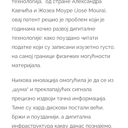
технологија, од стране Александра
Кавчића и Жозеа Моуре (José Moura),
овај патент решио је проблем који је
годинама кочио развој дигиталне
технологије: како поуздано читати
податке који су записани изузетно густо,
на самој граници физичких могућности
материјала.
Њихова иновација омогућила је да се из
„шума“ и преклапајућих сигнала
прецизно издвоји тачна информација.
Тиме су хард-дискови постали већи,
бржи и поузданији, а дигитална
инфраструктура какву данас познајемо,