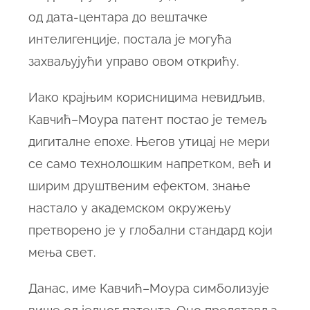
од дата-центара до вештачке
интелигенције, постала је могућа
захваљујући управо овом открићу.
Иако крајњим корисницима невидљив,
Кавчић–Моура патент постао је темељ
дигиталне епохе. Његов утицај не мери
се само технолошким напретком, већ и
ширим друштвеним ефектом, знање
настало у академском окружењу
претворено је у глобални стандард који
мења свет.
Данас, име Кавчић–Моура симболизује