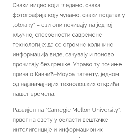
Сваки видео који гледамо, свака
фотографија коју чувамо, сваки податак у
„облаку“ – сви они почивају на једној
кључној способности савремене
технологије: да се огромне количине
информација виде, сачувају и поново
прочитају без грешке. Управо ту почиње
прича о Кавчић–Моура патенту, једном
од најзначајнијих технолошких открића
нашег времена.
Развијен на “Carnegie Mellon University”,
првог на свету у области вештачке
интелигенције и информационих