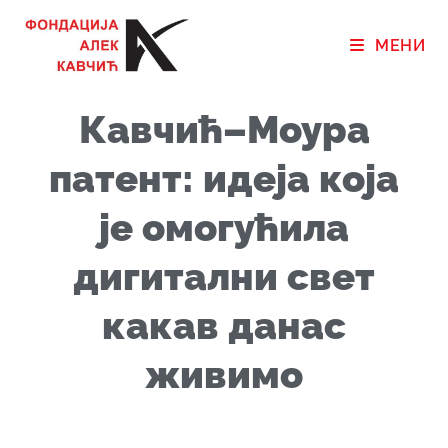
МЕНИ
Кавчић–Моура
патент: идеја која
је омогућила
дигитални свет
какав данас
живимо