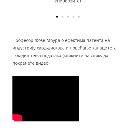
рици
Универзитет
и тад
Професор Жозе Моура о ефектима патента на
индустрију хард-дискова и повећање капацитета
складиштења података (кликните на слику да
покренете видео)