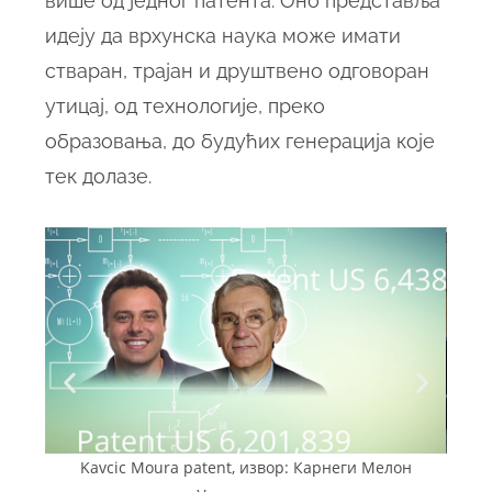
више од једног патента. Оно представља
идеју да врхунска наука може имати
стваран, трајан и друштвено одговоран
утицај, од технологије, преко
образовања, до будућих генерација које
тек долазе.
ње на
Kavcic Moura patent, извор: Карнеги Мелон
Проф.