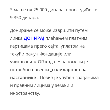
* мање од 25.000 динара, проследиће се
9.350 динара.
Донирање се може извршити путем
линка
ДОНИРАЈ
плаћањем платним
картицама преко сајта, уплатом на
текући рачун Фондације или
учитавањем QR кода. У напомени је
потребно навести ,,
солидарност за
наставнике
”. Позив је упућен грађанима
и правним лицима у земљи и
иностранству.