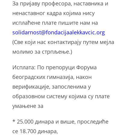
За пријаву професора, наставника и
ненаставног кадра којима нису
исплаћене плате
пишите нам на
solidarnost@fondacijaalekkavcic.org
(Све који нас контактирају путем мејла
молимо за стрпљење.)
Исплата: По препоруци Форума
београдских гимназија, након
верификације, запосленима у
образовном систему којима су плате
умањене за
* 25.000 динара и више, проследиће
се 18.700 динара,