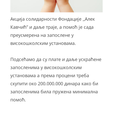
Акција солидарности Фондације ,,Алек
Кавчић” и даље траје, а помоћ је сада
преусмерена на запослене у
високошколским установама.
Подсећамо да су плате и даље ускраћене
запосленима у високошколским
установама а према процени треба
скупити око 200.000.000 динара како би
запосленима била пружена минимална
помоћ.