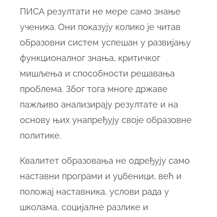
ПИСА резултати не мере само знање
ученика. Они показују колико је читав
образовни систем успешан у развијању
функционалног знања, критичког
мишљења и способности решавања
проблема. Због тога многе државе
пажљиво анализирају резултате и на
основу њих унапређују своје образовне
политике.
Квалитет образовања не одређују само
наставни програми и уџбеници, већ и
положај наставника, услови рада у
школама, социјалне разлике и