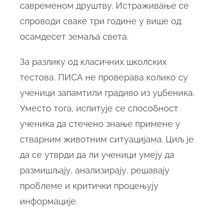
савременом друштву. Истраживање се
спроводи сваке три године у више од
осамдесет земаља света.
За разлику од класичних школских
тестова, ПИСА не проверава колико су
ученици запамтили градиво из уџбеника.
Уместо тога, испитује се способност
ученика да стечено знање примене у
стварним животним ситуацијама. Циљ је
да се утврди да ли ученици умеју да
размишљају, анализирају, решавају
проблеме и критички процењују
информације.