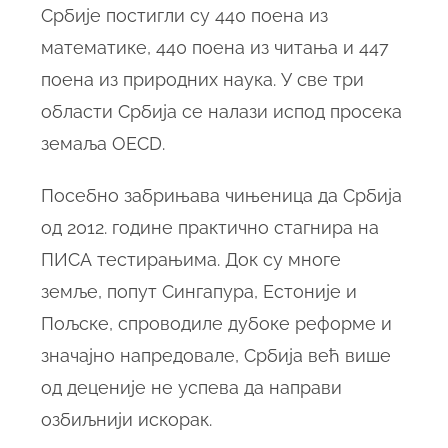
Србије постигли су 440 поена из
математике, 440 поена из читања и 447
поена из природних наука. У све три
области Србија се налази испод просека
земаља OECD.
Посебно забрињава чињеница да Србија
од 2012. године практично стагнира на
ПИСА тестирањима. Док су многе
земље, попут Сингапура, Естоније и
Пољске, спроводиле дубоке реформе и
значајно напредовале, Србија већ више
од деценије не успева да направи
озбиљнији искорак.