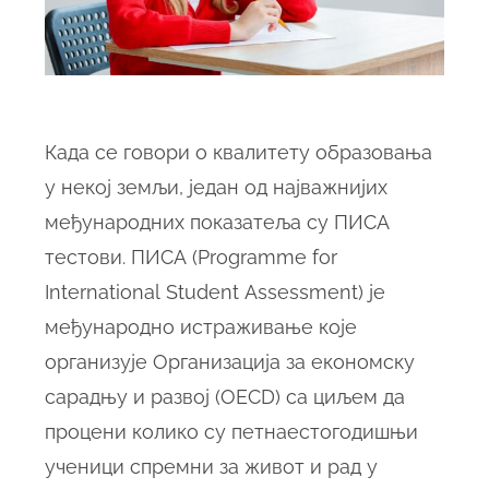
Када се говори о квалитету образовања
у некој земљи, један од најважнијих
међународних показатеља су ПИСА
тестови. ПИСА (Programme for
International Student Assessment) је
међународно истраживање које
организује Организација за економску
сарадњу и развој (OECD) са циљем да
процени колико су петнаестогодишњи
ученици спремни за живот и рад у