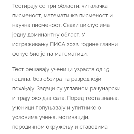
Тестирају се три области: читалачка
писменост, математичка писменост и
научна писменост. Сваки циклус има
једну доминантну област. У
истраживању ПИСА 2022. године главни
фокус био је на математици.
Тест решавају ученици узраста од 15
година, без обзира на разред који
похађају. Задаци су углавном рачунарски
и трају око два сата. Поред теста знања,
ученици попуњавају и упитнике о
условима учења, мотивацији,
породичном окружењу и ставовима