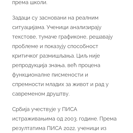
према школи.
Задаци су засновани на реалним
ситуацијама. Ученици анализирају
текстове, тумаче графиконе, решавају
проблеме и показују способност
критичког размишљања. Циљ није
репродукција знања, већ процена
функционалне писмености и
спремности младих за живот и рад у
савременом друштву.
Србија учествује у ПИСА
истраживањима од 2003. године. Према
резултатима ПИСА 2022, ученици из