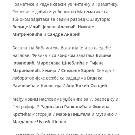
Граматике и Радне свеске уз Читанку и Граматику.
Решење је добио и уџбеник из Математике са
збирком задатака за седми разред ОШ аутора:
Верице Илић
,
Јелене Алексић
,
Николе
Митриновића
и
Сандре Андрић
.
Бесплатна библиотека богатија је и за следеће
наслове: Физика 7 са збирком задатака
Вишње
Јовановић
,
Мирослава Шнеблића
и
Тијане
Маринковић
; Хемија 7
Снежане Зарић
; Хемија 7
лабораторијске вежбе са задацима
Видака
Раичевића
и Биологија 7
Ане Ђокић Остојић
.
Међу новим насловима уџбеника за 7. разред су и:
Географија 7
Радослава Ранковића
и
Филипа
Крстића
; Историја 7
Марка Пиштала
и Музичко 7
Магдалене Чукић Шепец
.