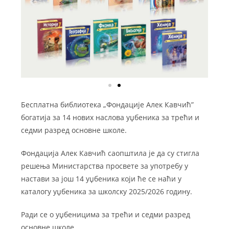
Бесплатна библиотека „Фондације Алек Кавчић”
богатија за 14 нових наслова уџбеника за трећи и
седми разред основне школе.
Фондација Алек Кавчић саопштила је да су стигла
решења Министарства просвете за употребу у
настави за још 14 уџбеника који ће се наћи у
каталогу уџбеника за школску 2025/2026 годину.
Ради се о уџбеницима за трећи и седми разред
основне школе.