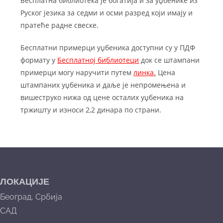
Бесплатна библиотека је богатија и за уџбенике из
Руског језика за седми и осми разред који имају и
пратеће радне свеске.
Бесплатни примерци уџбеника доступни су у ПДФ
формату у
Б
есплатној библиотеци
док се штампани
примерци могу наручити путем
линка
.
Цена
штампаних уџбеника и даље је непромењена и
вишеструко нижа од цене осталих уџбеника на
тржишту и износи 2,2 динара по страни.
ЛОКАЦИЈЕ
Београд, Србија
САД