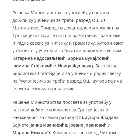
Решења Министарства за употребу у настави
добили су уџбеници за трећи разред ОШ из
Математике, Природе и друштва, као и комплет за
Српски језик који се састоји од Читанке, Граматике
и Радне свеске уз Читанку и Граматику. Аутори ових
уџбеника су учитељи са богатим радним искуством:
Катарина Радосављевић
,
Зорица Вукајловић
,
Јасмина Стојковић
и
Ивица Жупањац
. Бесплатна
библиотека богатија је и за уџбеник и радну свеску
из Руског језика за трећи разред ОШ, аутора којима
је руски језик матерњи језик.
Решење Министарства просвете за употребу у
настави добио је и комплет за Српски језик и
књижевност за седми разред ОШ, аутора
Владана
Бајчете
,
Јанка Ивановића
,
Јоване Јовановић
и
Марине Николић
. Комплет се састоји од Читанке,